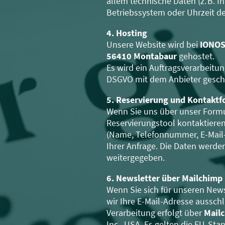
allem technische Daten (z. B. I
Betriebssystem oder Uhrzeit de
4. Hosting
Unsere Website wird bei
IONOS 
56410 Montabaur
gehostet.
Es wird ein Auftragsverarbeitun
DSGVO mit dem Anbieter gesch
5. Reservierung und Kontaktf
Wenn Sie uns über unser Form
Reservierungstool kontaktieren
(Name, Telefonnummer, E-Mail-
Ihrer Anfrage. Die Daten werden
weitergegeben.
6. Newsletter über Mailchimp
Wenn Sie sich für unseren New
wir Ihre E-Mail-Adresse ausschl
Verarbeitung erfolgt über
Mail
Inc., USA. Es gelten die EU-Sta